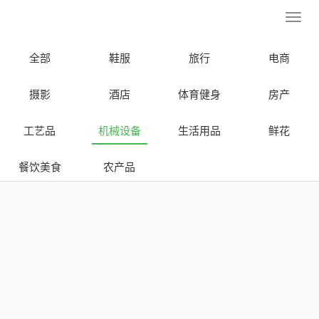
Toggl
navig
全部
鞋服
旅行
电商
摄影
酒店
体育健身
房产
工艺品
机械设备
生活用品
鲜花
餐饮美食
农产品